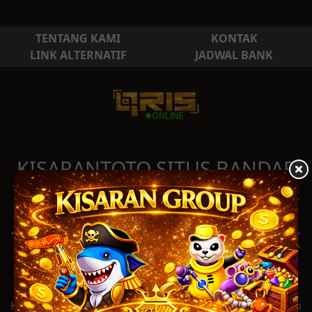
TENTANG KAMI
KONTAK
LINK ALTERNATIF
JADWAL BANK
KISARANTOTO SITUS BANDAR
TOGEL ONLINE - TOTO ONLINE
- SLOT DAN LIVE CASINO
TERBESAR DAN TERPERCAYA DI
INDONESIA
KISARANTOTO adalah situs bandar togel online ,agen