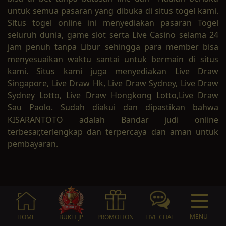
untuk semua pasaran yang dibuka di situs togel kami.
Situs togel online ini menyediakan pasaran Togel
seluruh dunia, game slot serta Live Casino selama 24
jam penuh tanpa Libur sehingga para member bisa
menyesuaikan waktu santai untuk bermain di situs
kami. Situs kami juga menyediakan Live Draw
Singapore, Live Draw Hk, Live Draw Sydney, Live Draw
Sydney Lotto, Live Draw Hongkong Lotto,Live Draw
Sau Paolo. Sudah diakui dan dipastikan bahwa
KISARANTOTO adalah Bandar judi online
terbesar,terlengkap dan terpercaya dan aman untuk
pembayaran.
MENU
HOME
BUKTI JP
PROMOTION
LIVE CHAT
LIVE CHAT