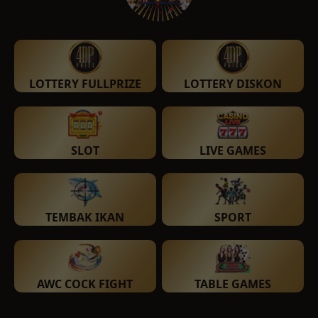
LOTTERY FULLPRIZE
LOTTERY DISKON
SLOT
LIVE GAMES
TEMBAK IKAN
SPORT
AWC COCK FIGHT
TABLE GAMES